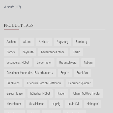
Verkauft
(117)
PRODUCT TAGS
Aachen
Altona
Ansbach
Augsburg
Bamberg
Barock
Bayreuth
bedeutendes Möbel
Berlin
besonderes Möbel
Biedermeier
Braunschweig
Coburg
Dresdener Möbel des 18. Jahrhunderts
Empire
Frankfurt
Frankreich
Friedrich Gottlob Hoffmann
Gebrüder Spindler
Gisela Haase
höfisches Möbel
Italien
Johann Gottlob Fiedler
Kirschbaum
Klassizismus
Leipzig
Louis XVI
Mahagoni