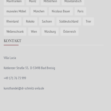
Mainfranken
Mainz
Mittelrhein
Moselländisch
museales Möbel
München
Nicolaus Bauer
Paris
Rheinland
Rokoko
Sachsen
Süddeutschland
Trier
Wellenschrank
Wien
Würzburg
Österreich
KONTAKT
Villa Lucia
Koblenzer Straße 55, D-53498 Bad Breisig
+49 171 76 73 999
kunsthandel@dr-schmitz-avila.de