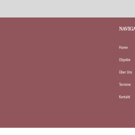
NAVIG
Home
Objekte
Über Uns
Termine
Kontakt
Kunsthandel Dr. Schmitz-Avila | Made with
by
Designkarussell