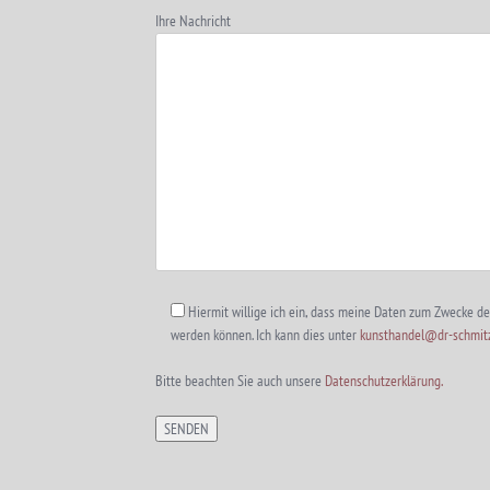
Ihre Nachricht
Hiermit willige ich ein, dass meine Daten zum Zwecke d
werden können. Ich kann dies unter
kunsthandel@dr-schmitz
Bitte beachten Sie auch unsere
Datenschutzerklärung.
Alternative: