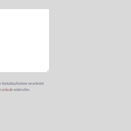
er Kontaktaufnahme verarbeitet
-avila.de
widerrufen.