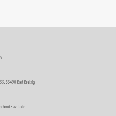
99
55, 53498 Bad Breisig
chmitz-avila.de