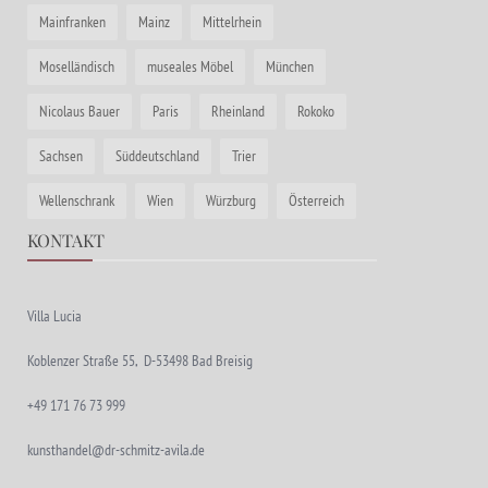
Mainfranken
Mainz
Mittelrhein
Moselländisch
museales Möbel
München
Nicolaus Bauer
Paris
Rheinland
Rokoko
Sachsen
Süddeutschland
Trier
Wellenschrank
Wien
Würzburg
Österreich
KONTAKT
Villa Lucia
Koblenzer Straße 55, D-53498 Bad Breisig
+49 171 76 73 999
kunsthandel@dr-schmitz-avila.de