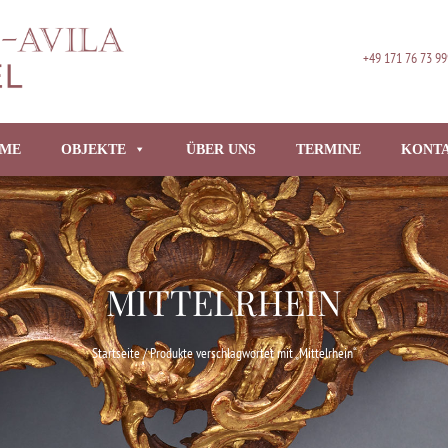
+49 171 76 73 99
ME
OBJEKTE
ÜBER UNS
TERMINE
KONT
MITTELRHEIN
Startseite
/ Produkte verschlagwortet mit „Mittelrhein“