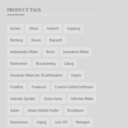
PRODUCT TAGS
Aachen
Altona
Ansbach
Augsburg
Bamberg
Barock
Bayreuth
bedeutendes Möbel
Berlin
besonderes Möbel
Biedermeier
Braunschweig
Coburg
Dresdener Möbel des 18. Jahrhunderts
Empire
Frankfurt
Frankreich
Friedrich Gottlob Hoffmann
Gebrüder Spindler
Gisela Haase
höfisches Möbel
Italien
Johann Gottlob Fiedler
Kirschbaum
Klassizismus
Leipzig
Louis XVI
Mahagoni