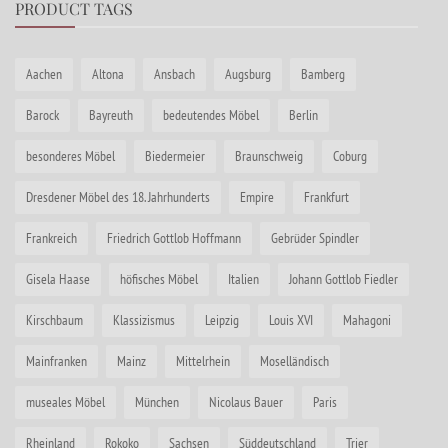
PRODUCT TAGS
Aachen
Altona
Ansbach
Augsburg
Bamberg
Barock
Bayreuth
bedeutendes Möbel
Berlin
besonderes Möbel
Biedermeier
Braunschweig
Coburg
Dresdener Möbel des 18. Jahrhunderts
Empire
Frankfurt
Frankreich
Friedrich Gottlob Hoffmann
Gebrüder Spindler
Gisela Haase
höfisches Möbel
Italien
Johann Gottlob Fiedler
Kirschbaum
Klassizismus
Leipzig
Louis XVI
Mahagoni
Mainfranken
Mainz
Mittelrhein
Moselländisch
museales Möbel
München
Nicolaus Bauer
Paris
Rheinland
Rokoko
Sachsen
Süddeutschland
Trier