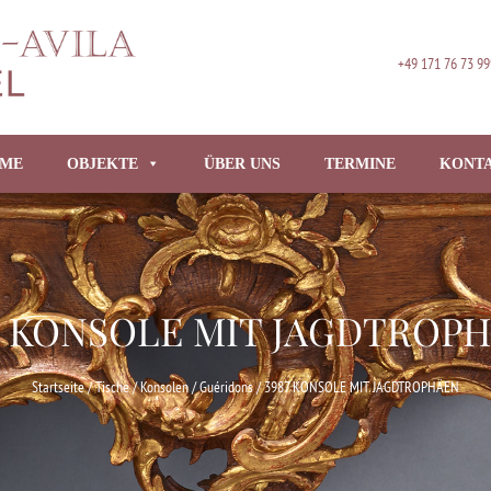
+49 171 76 73 99
ME
OBJEKTE
ÜBER UNS
TERMINE
KONT
7 KONSOLE MIT JAGDTROP
Startseite
/
Tische / Konsolen / Guéridons
/ 3987 KONSOLE MIT JAGDTROPHÄEN