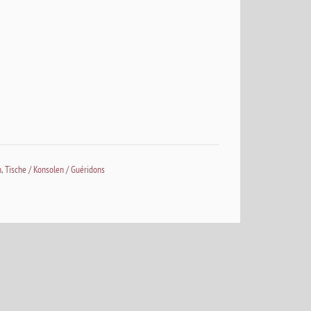
n
,
Tische / Konsolen / Guéridons