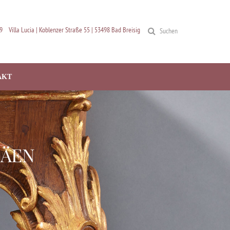
9
Villa Lucia | Koblenzer Straße 55 | 53498 Bad Breisig
Suchen
AKT
HÄEN