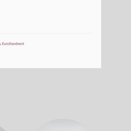
n
,
Kunsthandwerk