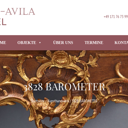
+49 171 76 73 99
ME
OBJEKTE
ÜBER UNS
TERMINE
KONT
3828 BAROMETER
Startseite
/
Kunsthandwerk
/ 3828 BAROMETER