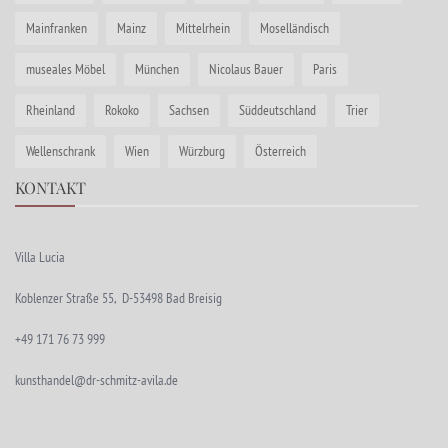
Mainfranken
Mainz
Mittelrhein
Moselländisch
museales Möbel
München
Nicolaus Bauer
Paris
Rheinland
Rokoko
Sachsen
Süddeutschland
Trier
Wellenschrank
Wien
Würzburg
Österreich
KONTAKT
Villa Lucia
Koblenzer Straße 55, D-53498 Bad Breisig
+49 171 76 73 999
kunsthandel@dr-schmitz-avila.de