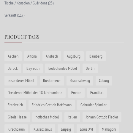
Tische / Konsolen / Guéridons
(25)
Verkauft
(117)
PRODUCT TAGS
Aachen
Altona
Ansbach
Augsburg
Bamberg
Barock
Bayreuth
bedeutendes Möbel
Berlin
besonderes Möbel
Biedermeier
Braunschweig
Coburg
Dresdener Möbel des 18. Jahrhunderts
Empire
Frankfurt
Frankreich
Friedrich Gottlob Hoffmann
Gebrüder Spindler
Gisela Haase
höfisches Möbel
Italien
Johann Gottlob Fiedler
Kirschbaum
Klassizismus
Leipzig
Louis XVI
Mahagoni