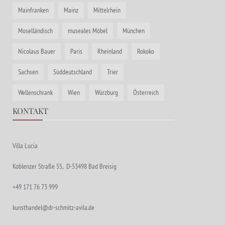
Mainfranken
Mainz
Mittelrhein
Moselländisch
museales Möbel
München
Nicolaus Bauer
Paris
Rheinland
Rokoko
Sachsen
Süddeutschland
Trier
Wellenschrank
Wien
Würzburg
Österreich
KONTAKT
Villa Lucia
Koblenzer Straße 55, D-53498 Bad Breisig
+49 171 76 73 999
kunsthandel@dr-schmitz-avila.de