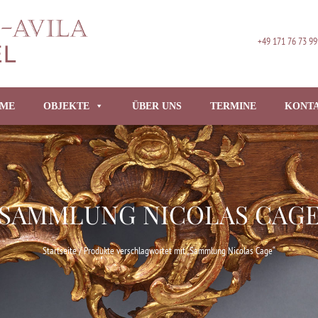
+49 171 76 73 99
ME
OBJEKTE
ÜBER UNS
TERMINE
KONT
SAMMLUNG NICOLAS CAG
Startseite
/ Produkte verschlagwortet mit „Sammlung Nicolas Cage“