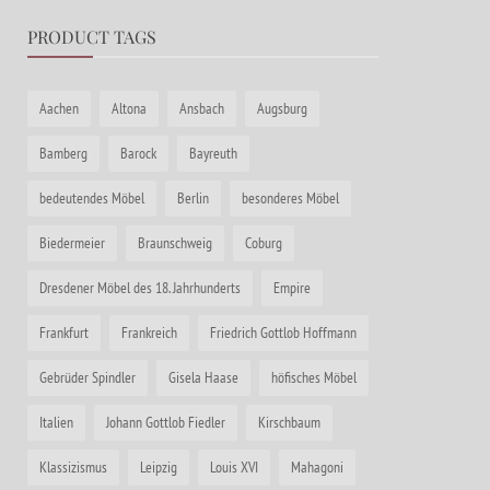
PRODUCT TAGS
Aachen
Altona
Ansbach
Augsburg
Bamberg
Barock
Bayreuth
bedeutendes Möbel
Berlin
besonderes Möbel
Biedermeier
Braunschweig
Coburg
Dresdener Möbel des 18. Jahrhunderts
Empire
Frankfurt
Frankreich
Friedrich Gottlob Hoffmann
Gebrüder Spindler
Gisela Haase
höfisches Möbel
Italien
Johann Gottlob Fiedler
Kirschbaum
Klassizismus
Leipzig
Louis XVI
Mahagoni