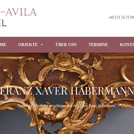
+49 171 76 73 99
ME
OBJEKTE
ÜBER UNS
TERMINE
KONT
FRANZ XAVER HABERMAN
Startseite
/ Produkte verschlagwortet mit „Franz Xaver Habermann“