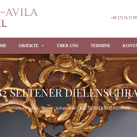
+49 171 76 73 99
ME
OBJEKTE
ÜBER UNS
TERMINE
KONT
82 SELTENER DIELENSCHR
Startseite
/
Schränke / Vitrinen / Aufsatzmöbel
/ 4082 SELTENER DIELENSCHRANK