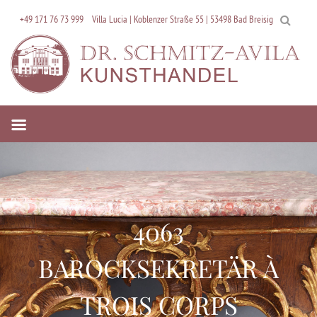
Skip
+49 171 76 73 999
Villa Lucia | Koblenzer Straße 55 | 53498 Bad Breisig
to
content
4063
BAROCKSEKRETÄR À
TROIS CORPS