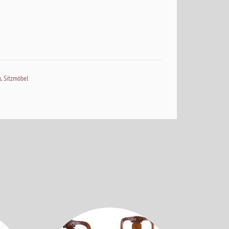
n
,
Sitzmöbel