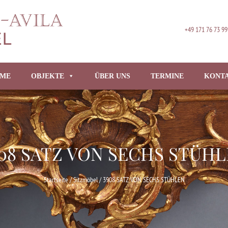
+49 171 76 73 99
ME
OBJEKTE
ÜBER UNS
TERMINE
KONT
08 SATZ VON SECHS STÜH
Startseite
/
Sitzmöbel
/ 3908 SATZ VON SECHS STÜHLEN