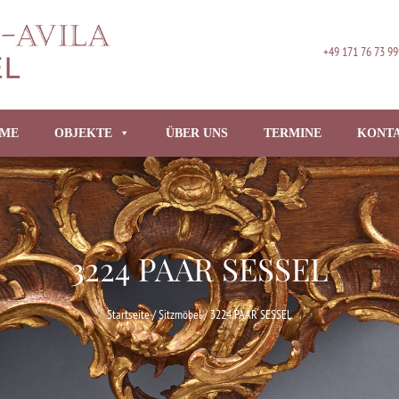
+49 171 76 73 99
ME
OBJEKTE
ÜBER UNS
TERMINE
KONT
3224 PAAR SESSEL
Startseite
/
Sitzmöbel
/ 3224 PAAR SESSEL