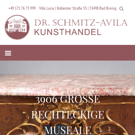
Skip
+49 171 76 73 999
Villa Lucia | Koblenzer Straße 55 | 53498 Bad Breisig
to
content
3906 GROSSE
RECHTECKIGE
MUSEALE