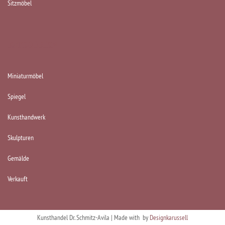
Sitzmöbel
KATEGORIEN
Miniaturmöbel
Spiegel
Kunsthandwerk
Skulpturen
Gemälde
Verkauft
Kunsthandel Dr. Schmitz-Avila | Made with
by
Designkarussell