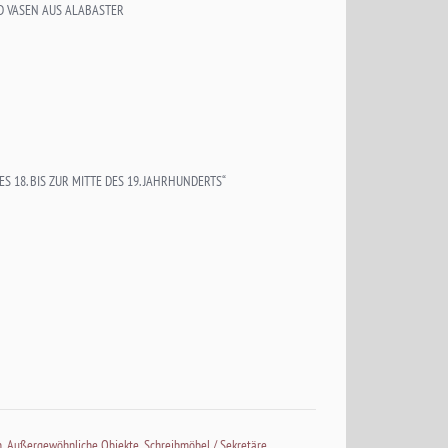
D VASEN AUS ALABASTER
 18. BIS ZUR MITTE DES 19. JAHRHUNDERTS“
n
,
Außergewöhnliche Objekte
,
Schreibmöbel / Sekretäre