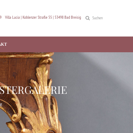
9
Villa Lucia | Koblenzer Straße 55 | 53498 Bad Breisig
Suchen
AKT
ASTERGALERIE
IE