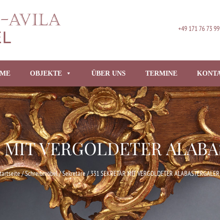
+49 171 76 73 99
ME
OBJEKTE
ÜBER UNS
TERMINE
KONT
R MIT VERGOLDETER ALAB
tartseite
/
Schreibmöbel / Sekretäre
/ 331 SEKRETÄR MIT VERGOLDETER ALABASTERGALER