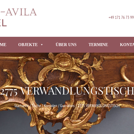
+49 171 76 73 99
ME
OBJEKTE
ÜBER UNS
TERMINE
KONT
2775 VERWANDLUNGSTISC
Startseite
/
Tische / Konsolen / Guéridons
/ 2775 VERWANDLUNGSTISCH