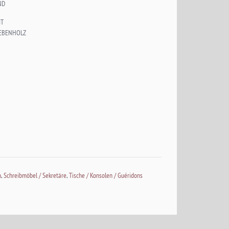
ND
IT
 EBENHOLZ
n
,
Schreibmöbel / Sekretäre
,
Tische / Konsolen / Guéridons