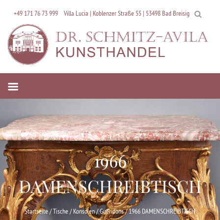
Skip
+49 171 76 73 999
Villa Lucia | Koblenzer Straße 55 | 53498 Bad Breisig
to
content
1966
DAMENSCHREIBTISCH
Startseite
/
Tische / Konsolen / Guéridons
/ 1966 DAMENSCHREIBTISCH