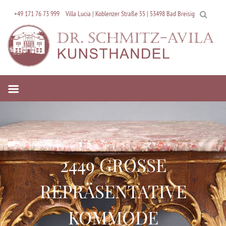
Skip
+49 171 76 73 999
Villa Lucia | Koblenzer Straße 55 | 53498 Bad Breisig
to
content
2449 GROSSE
REPRÄSENTATIVE
KOMMODE