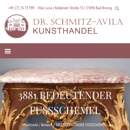
Skip
+49 171 76 73 999
Villa Lucia | Koblenzer Straße 55 | 53498 Bad Breisig
to
content
3881 BEDEUTENDER
FUSSSCHEMEL
Startseite
/
Verkauft
/ 3881 BEDEUTENDER FUSSSCHEMEL