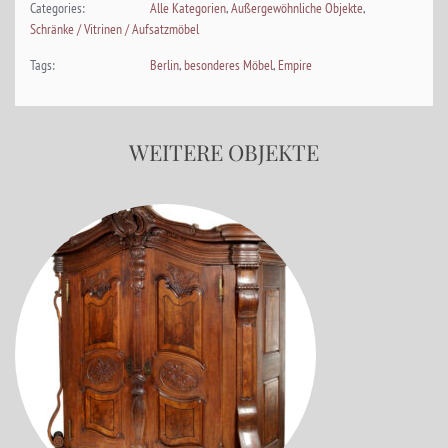
Categories:
Alle Kategorien
,
Außergewöhnliche Objekte
,
Schränke / Vitrinen / Aufsatzmöbel
Tags:
Berlin
,
besonderes Möbel
,
Empire
WEITERE OBJEKTE