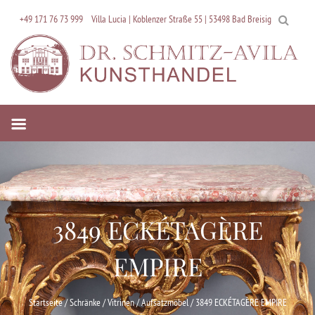
Skip
+49 171 76 73 999
Villa Lucia | Koblenzer Straße 55 | 53498 Bad Breisig
to
content
3849 ECKÉTAGÈRE
EMPIRE
Startseite
/
Schränke / Vitrinen / Aufsatzmöbel
/ 3849 ECKÉTAGÈRE EMPIRE