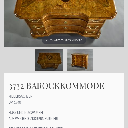
Zum Vergrößern klicken
3732 BAROCKKOMMODE
NIEDERSACHSEN
UM 1740
NUSS UND NUSSWURZEL
AUF WEICHHOLZKORPUS FURNIERT