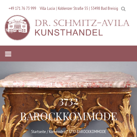
Skip
+49 171 76 73 999
Villa Lucia | Koblenzer Straße 55 | 53498 Bad Breisig
to
content
3732
BAROCKKOMMODE
Startseite
/
Kommoden
/ 3732 BAROCKKOMMODE