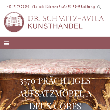
Skip
+49 171 76 73 999
Villa Lucia | Koblenzer Straße 55 | 53498 Bad Breisig
to
content
3570 PRÄCHTIGES
AUFSATZMÖBEL A
DEUX CORPS