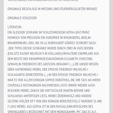
ORIGINALE BESCHLÄGE IN MESSING UND FEUERVERGOLDETER BRONZE
ORIGINALE SCHLÖSSER
LITERATUR:
EIN GLEICHER SCHRANK IM SCHLOSSMUSEUM GOTHA (KAT. PRINZ
HEINRICH VON PREUSSEN EIN EUROPÄER IN RHEINSBERG, BERLIN-
BRANDENBURG 2002, NR. VII. 62. BURKHARDT GÖRRES SCHREIBT DAZU:
„DER TYPUS DIESER SCHRÄNKE WURDE DURCH ZWEI IN HUIS DOORN
(EXILSITZ KAISER WILHELM II IN HOLLAND) ERHALTENE EXEMPLARE AUS
DEM BESITZ DER KRONPRINZESSIN/KÖNIGIN ELISABETH CHRISTINE,
GEMAHLIN FRIEDRICHS DES GROSSEN, BEKANNT (…), DIE UNSER WISSEN
ÜBER AUFWENDIGE MÖBEL DER EPOCHE FRIEDRICH WILHELMS I
SCHLAGARTIG ERWEITERTEN. (…) IN DER EPOCHE FRIEDRICH WILHELMS I
WAR ES VOR ALLEM KÖNIGIN SOPHIE DOROTHEA, DIE, WIE SICH AN IHREN
CHATOULLE-RECHNUNGEN NACHWEISEN LÄSST, IMMER WIEDER AUCH
REICHERE MÖBEL DURCH DIE HOFTISCHLER MARTIN BÖHME UND
SCHILANSKI ANFERTIGEN LIESS, WOBEI ZEDERNHOLZ UND ANDERE
SELTENE HÖLZER OFT VON DER KÖNIGIN BEREITGESTELLT WURDEN.“ (S. 488
F.) DAS MÖBEL AUS GOTHA IST IN DEN ROCAILLENKARTUSCHEN DES
SPRENGGIEBELS BEZEICHNET MIT DEM MONOGRAMM „PH“, DAS ES ALS