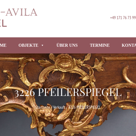
+49 171 76 73 99
ME
OBJEKTE
ÜBER UNS
TERMINE
KONT
3226 PFEILERSPIEGEL
Startseite
/
Verkauft
/ 3226 PFEILERSPIEGEL